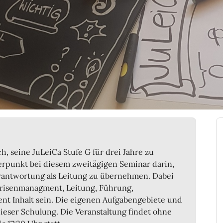
ch, seine JuLeiCa Stufe G für drei Jahre zu
werpunkt bei diesem zweitägigen Seminar darin,
rantwortung als Leitung zu übernehmen. Dabei
risenmanagment, Leitung, Führung,
nt Inhalt sein. Die eigenen Aufgabengebiete und
ieser Schulung. Die Veranstaltung findet ohne