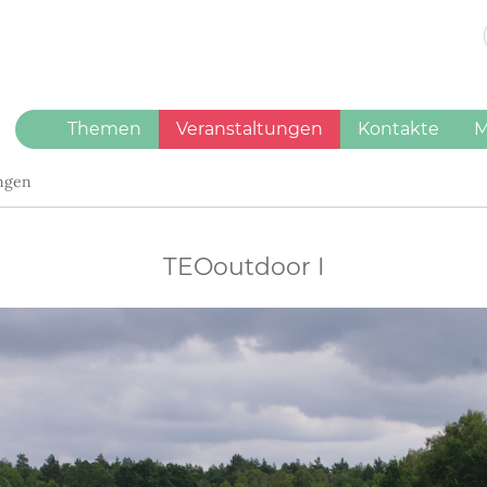
(current)
Themen
Veranstaltungen
Kontakte
M
ungen
TEOoutdoor I