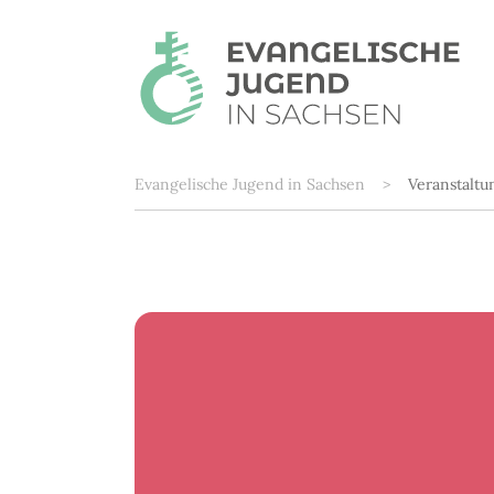
Zum Hauptinhalt springen
Sie sind hier:
Evangelische Jugend in Sachsen
Veranstalt